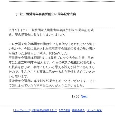
（一社）境港青年会議所創立60周年記念式典
6月7日（土）一般社団法人境港青年会議所創立60周年記念式
典、記念祝賀会に参加してまいりました。
コロナ禍で創立55周年の際は中止を余儀なくされたという悔し
い思いを、今回に集約された境港青年会議所の皆様の熱い想い
が詰まった素晴らしい式典、祝賀会でした。
平田青年会議所は2週間後には島根ブロック大会の主管、再来
年には創立60周年を迎えます。今回の式典の最後に発表のあっ
た提言をはじめ、参考にしたいと思える設えが随所にありまし
たので、学んだことを実践に活かせるよう準備を進めていきた
いと思います。
境港青年会議所の皆様創立60周年おめでとうございます。そし
て楽しませていただき本当にありがとうございました。
1 / 66
Next
|
|
|
|
|
トップページ
平田青年会議所とは？
2026年度
委員会紹介
メンバー紹介