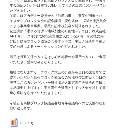
ブロック協議会第５１回島根ブロック大会が開催され、平田青
年会議所メンバーは主管LOMとして大会の設営に関わらせてい
ただきました。
午前にはアカデミー委員会の「竹島の事！」事業が開催され、
午後からブロック大会の記念講演、記念式典、LOM支援委員会
による事業褒章事業、最後に記念祝賀会が開催されました。
記念講演「眠れる資源～地域創生の可能性～」では、株式会社
ARTH(アース)代表取締役高野由之氏による講演、その後に高
野氏と島根ブロック協議会会長木下淳君、平田会議所理事長足
立尚吾君によるトークセッションが行われました。
当日は行政関係の方々をはじめ各地青年会議所の方々にご出席
いただき、盛大な会となりました。
最後になりますが、ブロック大会の計画から当日の設営までご
協力いただいた島根ブロック協議会の皆様並びに前日と当日の
設営にご協力いただいた一般社団法人出雲青年会議所の皆様に
は感謝申し上げます。平田青年会議所として今大会を通じて貴
重な経験をさせていただきました。
今後とも島根ブロック協議会各地青年会議所へのご支援の程お
願い致します。
(338KB)