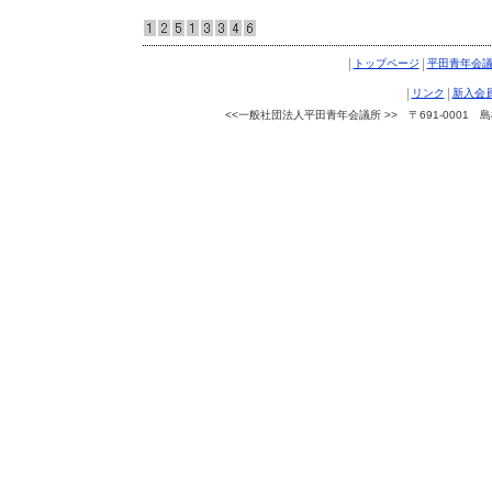
|
|
トップページ
平田青年会
|
|
リンク
新入会
<<一般社団法人平田青年会議所 >> 〒691-0001 島根県出
Copyright © 一般社団法